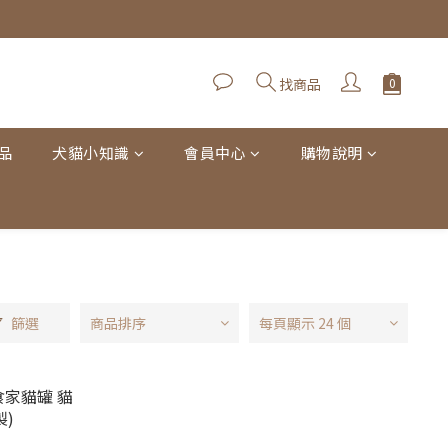
找商品
品
犬貓小知識
會員中心
購物說明
篩選
商品排序
每頁顯示 24 個