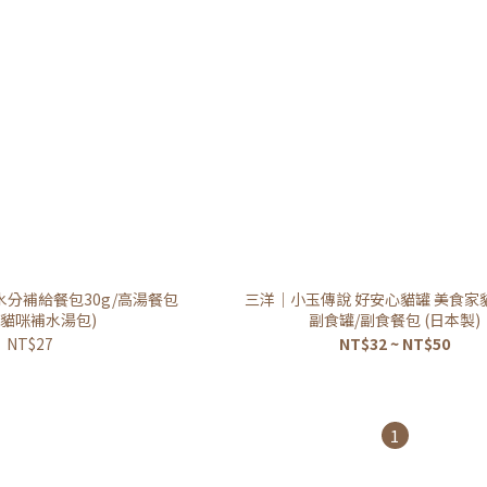
水分補給餐包30g/高湯餐包
三洋｜小玉傳說 好安心貓罐 美食家
 (貓咪補水湯包)
副食罐/副食餐包 (日本製)
NT$27
NT$32 ~ NT$50
1