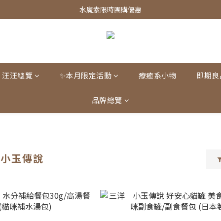
皇家飼料75折餐包$38起
水魔素限時團購優惠
皇家飼料75折餐包$38起
汪汪總覽
✨本月限定活動
療癒系小物
即期良
品牌總覽
洋/小玉傳說