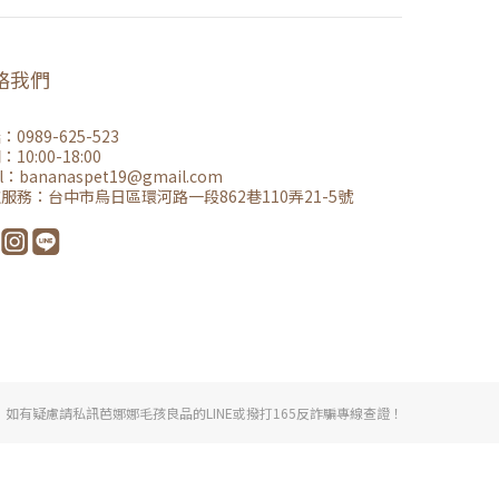
絡我們
0989-625-523
10:00-18:00
l：
bananaspet19@gmail.co
m
取服務：
台中市烏日區環河路一段862巷110弄21-5號
有疑慮請私訊芭娜娜毛孩良品的LINE或撥打165反詐騙專線查證！