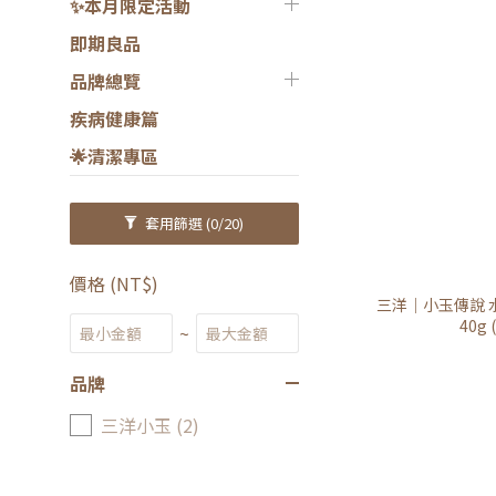
✨本月限定活動
即期良品
品牌總覽
疾病健康篇
🌟清潔專區
套用篩選
(0/20)
價格 (NT$)
三洋｜小玉傳說 
40g
~
品牌
三洋小玉 (2)