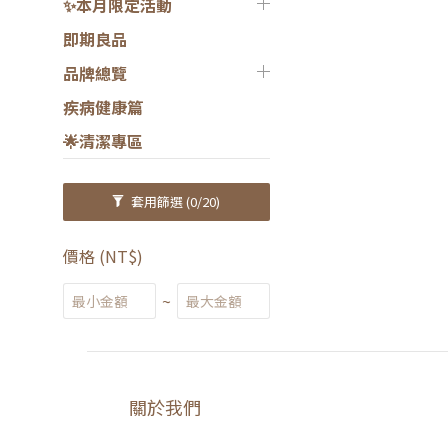
✨本月限定活動
即期良品
品牌總覽
疾病健康篇
🌟清潔專區
套用篩選
(0/20)
價格 (NT$)
~
關於我們