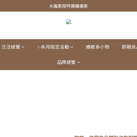
皇家飼料75折餐包$38起
水魔素限時團購優惠
皇家飼料75折餐包$38起
汪汪總覽
✨本月限定活動
療癒系小物
即期良
品牌總覽