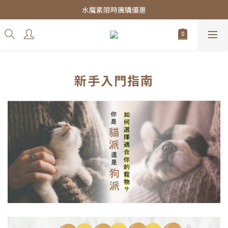
皇家飼料75折餐包$38起
水魔素限時團購優惠
皇家飼料75折餐包$38起
新手入門指南