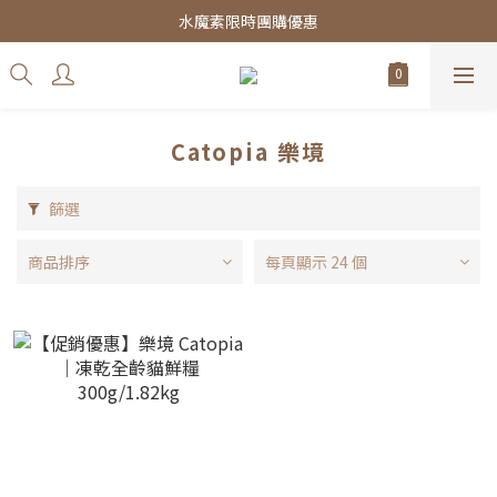
皇家飼料75折餐包$38起
水魔素限時團購優惠
皇家飼料75折餐包$38起
Catopia 樂境
篩選
商品排序
每頁顯示 24 個