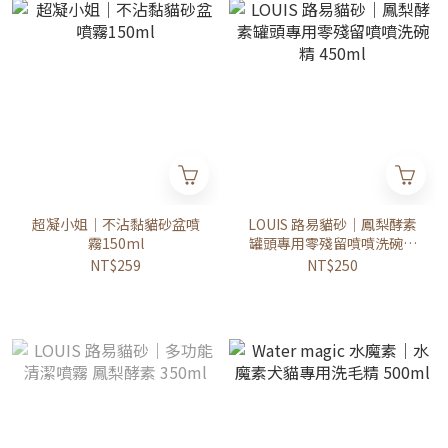
超凝小姐｜不沾黏貓砂盆噴
LOUIS 路易貓砂｜鳳梨酵素
霧150ml
罐頭專用零殘留噴噴洗碗精
450ml
NT$259
NT$250