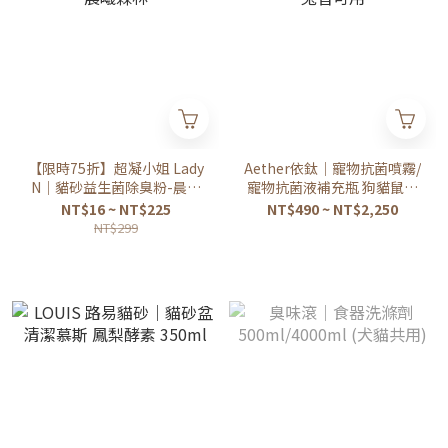
【限時75折】超凝小姐 Lady
Aether依鈦｜寵物抗菌噴霧/
N｜貓砂益生菌除臭粉-晨曦
寵物抗菌液補充瓶 狗貓鼠兔
森林
皆可用
NT$16 ~ NT$225
NT$490 ~ NT$2,250
NT$299