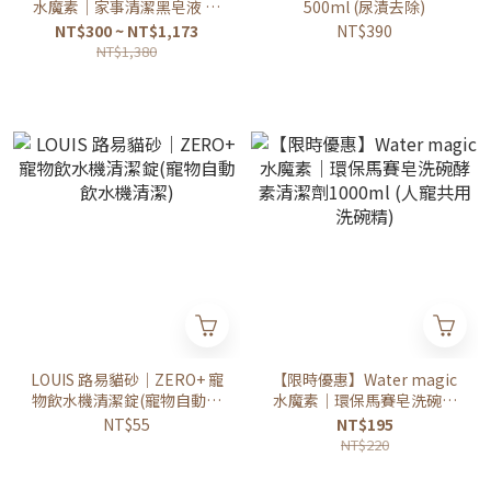
水魔素｜家事清潔黑皂液 寵
500ml (尿漬去除)
物友善清潔劑(泡沫清潔液
NT$300 ~ NT$1,173
NT$390
300ml/補充罐900ml/補充
NT$1,380
罐4000ml)
LOUIS 路易貓砂｜ZERO+ 寵
【限時優惠】Water magic
物飲水機清潔錠(寵物自動飲
水魔素｜環保馬賽皂洗碗酵
水機清潔)
素清潔劑1000ml (人寵共用
NT$55
NT$195
洗碗精)
NT$220