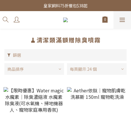
皇家飼料75折餐包$38起
皇家飼料75折餐包$38起
水魔素限時團購優惠
皇家飼料75折餐包$38起
🧹清潔類滿額贈除臭噴霧
篩選
商品排序
每頁顯示 24 個