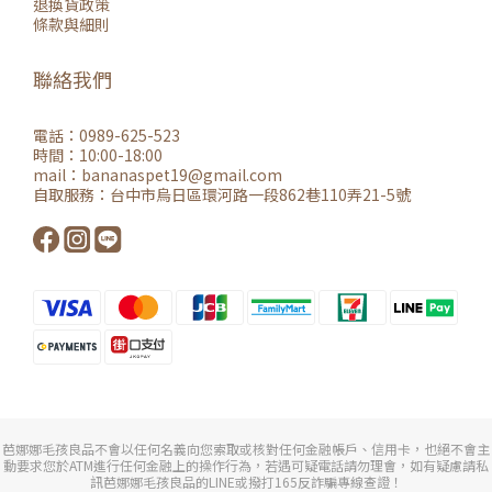
退換貨政策
條款與細則
聯絡我們
電話：0989-625-523
時間：10:00-18:00
mail：
bananaspet19@gmail.co
m
自取服務：
台中市烏日區環河路一段862巷110弄21-5號
芭娜娜毛孩良品不會以任何名義向您索取或核對任何金融帳戶、信用卡，也絕不會主
動要求您於ATM進行任何金融上的操作行為，若遇可疑電話請勿理會，如有疑慮請私
訊芭娜娜毛孩良品的LINE或撥打165反詐騙專線查證！