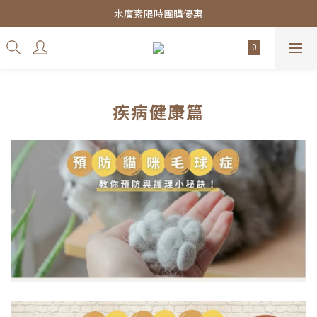
皇家飼料75折餐包$38起
水魔素限時團購優惠
皇家飼料75折餐包$38起
疾病健康篇