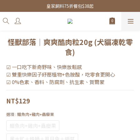
皇家飼料75折餐包$38起
皇家飼料75折餐包$38起
水魔素限時團購優惠
皇家飼料75折餐包$38起
怪獸部落｜爽爽酷肉粒20g (犬貓凍乾零
食)
☑ 一口吃下新奇野味、快樂放鬆感
☑ 雙重快樂因子紓壓植物+色胺酸，吃零食更開心
☑ 0%色素、香料、防腐劑、抗生素、賀爾蒙
NT$129
選項
: 鱷魚肉+雞肉+蟲癭果
鱷魚肉+雞肉+蟲癭果
黑水虻＋蜂蛹＋虱目魚＋纈草