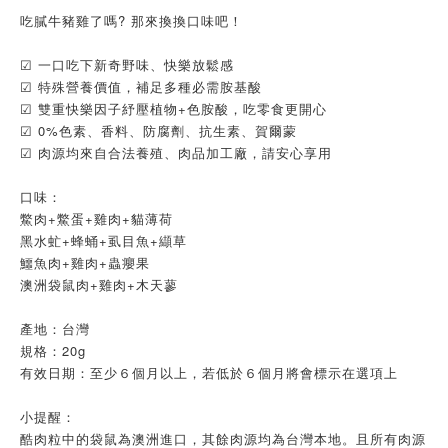
吃膩牛豬雞了嗎? 那來換換口味吧！
☑ 一口吃下新奇野味、快樂放鬆感
☑ 特殊營養價值，補足多種必需胺基酸
☑ 雙重快樂因子紓壓植物+色胺酸，吃零食更開心
☑ 0%色素、香料、防腐劑、抗生素、賀爾蒙
☑ 肉源均來自合法養殖、肉品加工廠，請安心享用
口味：
鱉肉+鱉蛋+雞肉+貓薄荷
黑水虻+蜂蛹+虱目魚+纈草
鱷魚肉+雞肉+蟲癭果
澳洲袋鼠肉+雞肉+木天蓼
產地：台灣
規格：20g
有效日期：至少６個月以上，若低於６個月將會標示在選項上
小提醒：
酷肉粒中的袋鼠為澳洲進口，其餘肉源均為台灣本地。且所有肉源