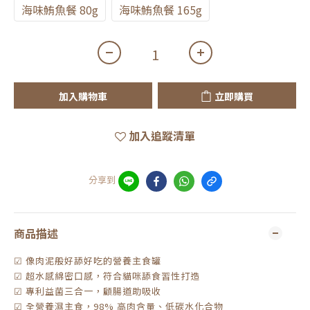
海味鮪魚餐 80g
海味鮪魚餐 165g
加入購物車
立即購買
加入追蹤清單
分享到
商品描述
☑ 像肉泥般好舔好吃的營養主食罐
☑ 超水感綿密口感，符合貓咪舔食習性打造
☑ 專利益菌三合一，顧腸道助吸收
☑ 全營養濕主食，98% 高肉含量、低碳水化合物