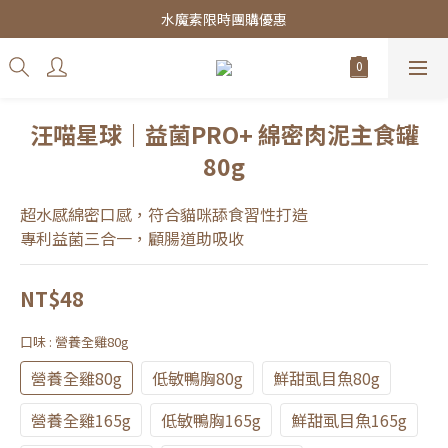
皇家飼料75折餐包$38起
水魔素限時團購優惠
皇家飼料75折餐包$38起
汪喵星球｜益菌PRO+ 綿密肉泥主食罐
80g
超水感綿密口感，符合貓咪舔食習性打造
專利益菌三合一，顧腸道助吸收
NT$48
口味
: 營養全雞80g
營養全雞80g
低敏鴨胸80g
鮮甜虱目魚80g
營養全雞165g
低敏鴨胸165g
鮮甜虱目魚165g