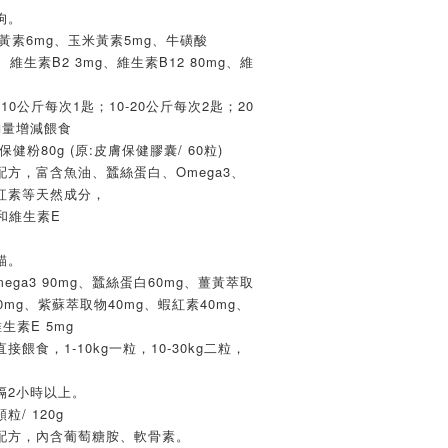
狗。
黃素6mg、玉米黃素5mg、牛磺酸
、維生素B2 3mg、維生素B12 80mg、維
10公斤每次1匙；10-20公斤每次2匙；20
酌量增減餵食
健粉80g (原:皮膚保健膠囊/ 60粒)
方，富含魚油、蠶絲蛋白、Omega3、
紅素等天然成分，
和維生素E
貓。
ega3 90mg、蠶絲蛋白60mg、薑黃萃取
0mg、紫蘇萃取物40mg、蝦紅素40mg、
維生素E 5mg
餵食，1-10kg一粒，10-30kg二粒，
隔2小時以上。
/ 120g
配方，內含葡萄糖胺、軟骨素。