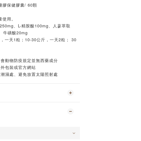
膠保健膠囊/ 60顆
量使用。
50mg、L-精胺酸100mg、人蔘萃取
、牛磺酸20mg
，一天1粒；10-30公斤，一天2粒； 30
委會動物防疫規定並無西藥成分
考外包裝或官方網站
置潮濕處、避免放置太陽照射處