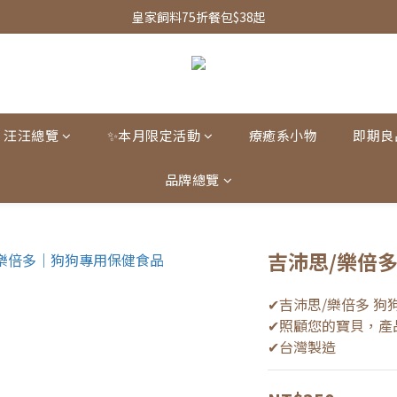
皇家飼料75折餐包$38起
皇家飼料75折餐包$38起
水魔素限時團購優惠
皇家飼料75折餐包$38起
汪汪總覽
✨本月限定活動
療癒系小物
即期良
品牌總覽
吉沛思/樂倍
✔吉沛思/樂倍多 狗
✔照顧您的寶貝，產
✔台灣製造