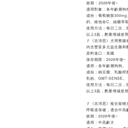
效期 : 2026年後~
適用對象：各年齡層狗
成份：葡萄糖胺300mg
鈣、維他命C、絲蘭萃取、
使用方法：每日二次，體重1
以上3匙，酌量增減使
🚩《吉沛思》犬用整腸健
內含豐富多元益生菌和
原料進口：美國
保存期限：2026年後~
適用：各年齡層狗狗。
成份：納豆菌、乳酸桿
乳粉、GMT-SENSE。
使用方法：每日二次，體重1
以上3匙，酌量增減使
🚩《吉沛思》複合寵物支
呼吸道保健，適合中高
效期：2026年後~
適用：中高齡犬