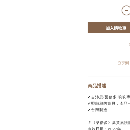
加入購物車
分享到
商品描述
✔吉沛思/樂倍多 狗狗
✔照顧您的寶貝，產品
✔台灣製造
🚩《樂倍多》葉黃素護眼
有效日期：2027年