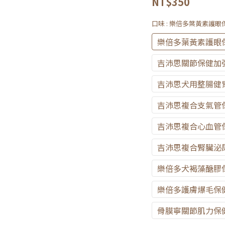
NT$350
口味
: 樂倍多葉黃素護眼保
樂倍多葉黃素護眼保
吉沛思關節保健加強
吉沛思犬用整腸健胃
吉沛思複合支氣管保健
吉沛思複合心血管保
吉沛思複合腎臟泌尿
樂倍多犬褐藻醣膠保
樂倍多護膚爆毛保健粉
骨膜寧關節肌力保健