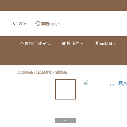
$
TWD
繁體中文
芭娜娜毛孩良品
關於我們
貓貓總覽
全部商品
/
汪汪總覽
/
保健品