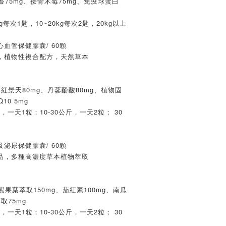
耆75mg、接骨木莓75mg、免疫球蛋白
g每次1匙，10~20kg每次2匙，20kg以上
血管保健膠囊/ 60顆
，植物性複合配方，天然草本
紅景天80mg、丹蔘酚酸80mg、植物固
10 5mg
，一天1粒；10-30公斤，一天2粒； 30
泌尿保健膠囊/ 60顆
品，多種高濃度草本植物萃取
熊果葉萃取150mg、茄紅素100mg、南瓜
取75mg
，一天1粒；10-30公斤，一天2粒； 30