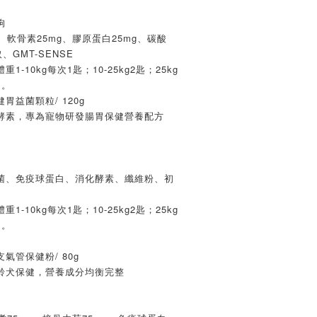
狗
、軟骨素25mg、膠原蛋白25mg、碳酸
GMT-SENSE
-10kg每次1匙；10-25kg2匙；25kg
用。
胃益菌顆粒/ 120g
酵素，專為寵物研發腸胃保健營養配方
菌、免疫球蛋白、消化酵素、纖維粉、初
-10kg每次1匙；10-25kg2匙；25kg
用。
氣管保健粉/ 80g
齡犬保健，營養成分均衡完整