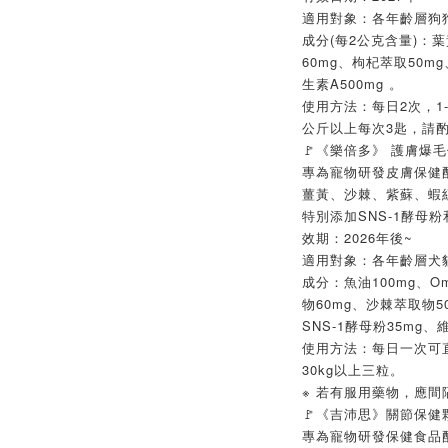
適用對象：各年齡層狗
成分(每2公克含量)：葉
60mg、枸杞萃取50mg
生素A500mg 。
使用方法：每日2次，1-
公斤以上每次3匙，請
🚩《樂倍多》 護膚爆毛保
專為寵物研發皮膚保健配
薑黃、沙棘、紫蘇、蝦
特別添加SNS-1酵母粉
效期：2026年後~
適用對象：各年齡層犬
成分：魚油100mg、Om
物60mg、沙棘萃取物5
SNS-1酵母粉35mg、
使用方法：每日一次可直接
30kg以上三粒。
※ 若有服用藥物，應間
🚩《吉沛思》關節保健顆粒
專為寵物研發保健食品