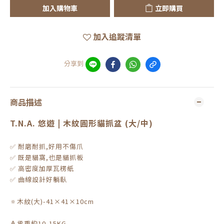
加入購物車
立即購買
加入追蹤清單
分享到
商品描述
T.N.A. 悠遊 | 木紋圓形貓抓盆 (大/中)
✅ 耐磨耐抓,好用不傷爪
✅ 既是貓窩,也是貓抓板
✅ 高密度加厚瓦楞紙
✅ 曲線設計好躺臥
🔅木紋(大)-41×41×10cm
🔺承重約10-15KG