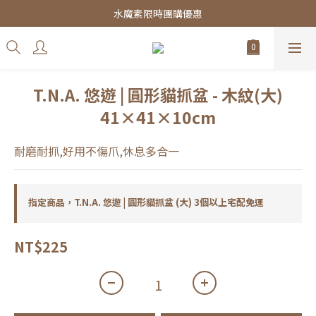
皇家飼料75折餐包$38起
水魔素限時團購優惠
皇家飼料75折餐包$38起
T.N.A. 悠遊 | 圓形貓抓盆 - 木紋(大)
41×41×10cm
耐磨耐抓,好用不傷爪,休息多合一
指定商品，T.N.A. 悠遊 | 圓形貓抓盆 (大) 3個以上宅配免運
NT$225