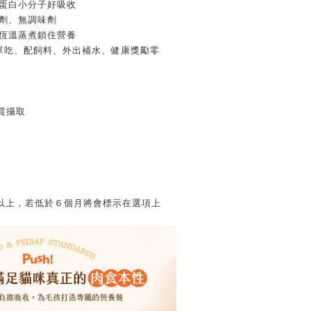
解蛋白小分子好吸收
腐劑、無調味劑
，恆溫蒸煮鎖住營養
：單吃、配飼料、外出補水、健康獎勵零
質攝取
以上，若低於６個月將會標示在選項上