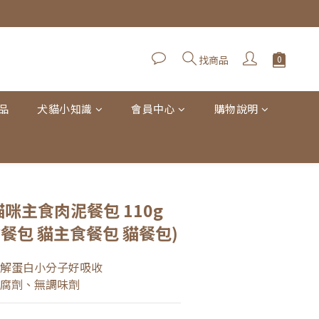
找商品
品
犬貓小知識
會員中心
購物說明
立即購買
貓咪主食肉泥餐包 110g
餐包 貓主食餐包 貓餐包)
水解蛋白小分子好吸收
防腐劑、無調味劑