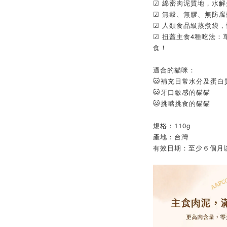
☑ 綿密肉泥質地，水
☑ 無穀、無膠、無防
☑ 人類食品級蒸煮袋
☑ 扭蓋主食4種吃法
食！
適合的貓咪：
🐱補充日常水分及蛋白
🐱牙口敏感的貓貓
🐱挑嘴挑食的貓貓
規格：110g
產地：台灣
有效日期：至少６個月