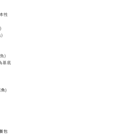
本性
)
)
魚)
為基底
魚)
泥餐包