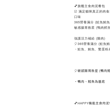
💕旗艦主食肉泥餐包
☑ 滿足貓咪真正的肉食
口味
365營養滿分 (鮭魚鮪魚
敏感腸胃救星 (鴨肉鱈魚
強護活力補給 (雞肉)
🎈365營養滿分 (鮭魚鮪
・鮭魚、鮪魚、鱉蛋粉
🎈敏感腸胃救星 (鴨肉鱈
・鴨肉、鱈魚為基底
💕HAPPY機能主食肉