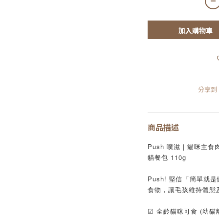
加入購物車
分享到
商品描述
Push 噗滋｜貓咪主食
貓餐包 110g
Push! 堅信「簡單
食物，讓毛孩維持體態
☑ 全齡貓咪可食 (幼貓