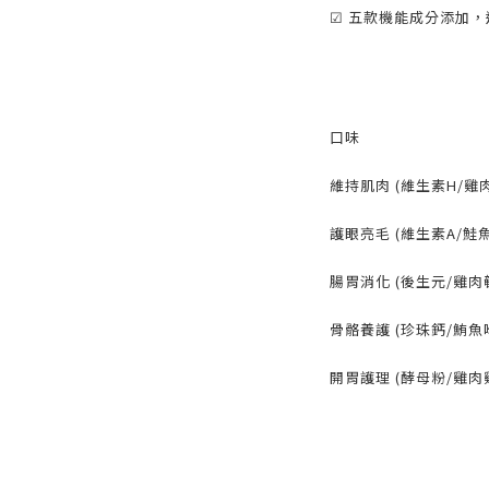
☑ 五款機能成分添加，
口味
維持肌肉 (維生素H/雞
護眼亮毛 (維生素A/鮭
腸胃消化 (後生元/雞肉
骨骼養護 (珍珠鈣/鮪魚
開胃護理 (酵母粉/雞肉