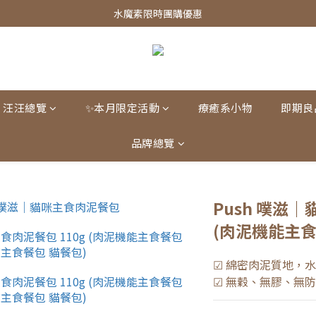
皇家飼料75折餐包$38起
水魔素限時團購優惠
皇家飼料75折餐包$38起
汪汪總覽
✨本月限定活動
療癒系小物
即期良
品牌總覽
Push 噗滋｜
(肉泥機能主食
☑ 綿密肉泥質地，
☑ 無穀、無膠、無