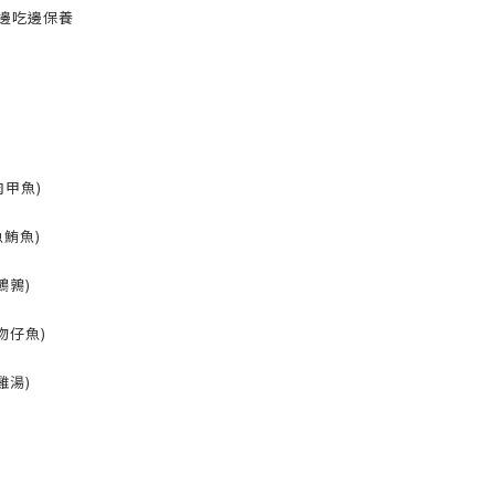
邊吃邊保養
肉甲魚)
魚鮪魚)
鵪鶉)
吻仔魚)
雞湯)