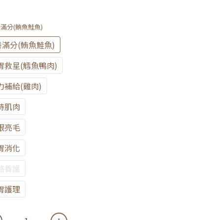
養滿分(鮪魚鮭魚)
養滿分(鮪魚鮭魚)
救星(鱈魚鴨肉)
補給(雞肉)
持肌肉
眼亮毛
胃消化
骼養護
胃護理