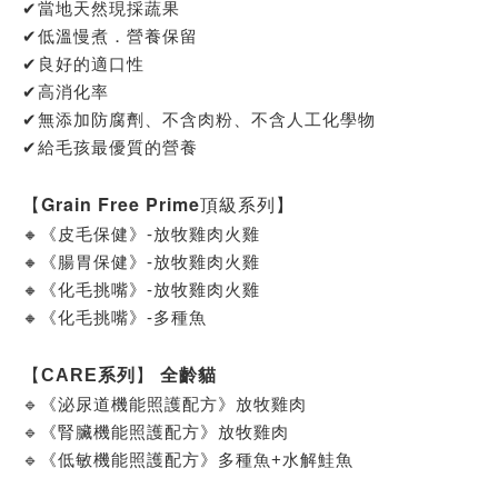
✔當地天然現採蔬果
✔低溫慢煮．營養保留
✔良好的適口性
✔高消化率
✔無添加防腐劑、不含肉粉、不含人工化學物
✔給毛孩最優質的營養
【Grain Free Prime頂級系列】
🔸《皮毛保健》-放牧雞肉火雞
🔸
《腸胃保健》-放牧雞肉火雞
🔸
《化毛挑嘴》-放牧雞肉火雞
🔸
《化毛挑嘴》-多種魚
【
】
CARE系列
全齡貓
🔹《泌尿道機能照護配方》放牧雞肉
🔹
《腎臟機能照護配方》放牧雞肉
🔹
《低敏機能照護配方》多種魚+水解鮭魚