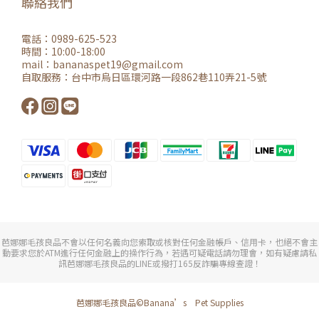
聯絡我們
電話：0989-625-523
時間：10:00-18:00
mail：
bananaspet19@gmail.co
m
自取服務：
台中市烏日區環河路一段862巷110弄21-5號
芭娜娜毛孩良品不會以任何名義向您索取或核對任何金融帳戶、信用卡，也絕不會主
動要求您於ATM進行任何金融上的操作行為，若遇可疑電話請勿理會，如有疑慮請私
訊芭娜娜毛孩良品的LINE或撥打165反詐騙專線查證！
芭娜娜毛孩良品©Banana’s Pet Supplies