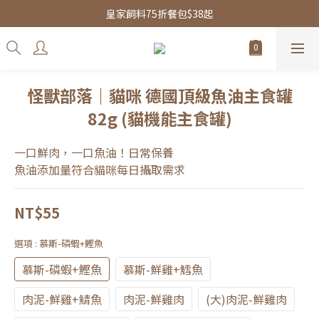
皇家飼料75折餐包$38起
皇家飼料75折餐包$38起
水魔素限時團購優惠
皇家飼料75折餐包$38起
怪獸部落｜貓咪 德國頂級魚油主食罐
82g (貓機能主食罐)
一口鮮肉，一口魚油！日常保養
魚油添加量符合貓咪每日攝取需求
NT$55
選項
: 慕斯-磷蝦+鰹魚
慕斯-磷蝦+鰹魚
慕斯-鮮雞+鱈魚
肉泥-鮮雞+鯖魚
肉泥-鮮雞肉
(大)肉泥-鮮雞肉