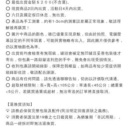
⭕ 最低出貨金額＄２００(不含運)。
⭕ 現貨商品2日內出貨，活動日4天內出貨。
⭕ 六日及國定假日休息，無出貨。
⭕ 產品為手工測量，約有1-3cm的測量誤差屬正常現象，敬請理
解後再購買！
⭕ 圖片中商品的顏色，雖已儘量呈現原貌，但由於拍照、電腦螢
幕設定的不同等因素，可能與實物略有出入。因此圖片僅供參考，
仍以實物顏色為準。
⭕ 出貨前均會檢查有無瑕疵，罐頭會確定無凹罐且妥善包裝後才
寄出，但包裹一路顛簸送到您的手中，難免會出現受損情況。
⭕ 收到包裹請開箱錄影，保障您我權益，如商品有短少需提供開
箱錄影佐證，敬請配合謝謝。
⭕ 商品有任何問題，請先透過聊聊告知，切勿以評價取代溝通。
⭕ 超取材積限制：長+寬+高<105公分；單邊長<45公分；總重量
<5公斤。若購買過重或超材，無法寄送的訂單將直接取消。
【退換貨須知】
💡 請務必保留完整包裝及配件(民法明定回復原狀之義務)。
💡 消費者保護法第19條之七日鑑賞期，為猶豫期「非試用期」，
商品一經拆封即無法退換貨。