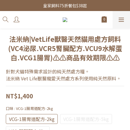
皇家飼料75折餐包$38起
皇家飼料75折餐包$38起
水魔素限時團購優惠
皇家飼料75折餐包$38起
法米納|VetLife獸醫天然貓用處方飼料
(VC4泌尿.VCR5腎臟配方.VCU9水解蛋
白.VCG1腸胃)⚠️⚠️商品有效期限⚠️⚠️
針對犬貓特殊需求設計的純天然處方糧。
法米納 Vet Life獸醫寵愛天然處方系列使用純天然原料。
NT$1,400
口味
: VCG-1腸胃道配方-2kg
VCG-1腸胃道配方-2kg
VCG-1腸胃道配方-5kg