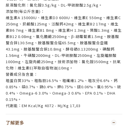
尿液酸化劑：氯化銨3.5g/kg、DL-甲硫胺酸2.5g/kg。
添加物(每公斤含量)：
維生素A 15000IU、維生素D3 600IU、維生素E 550mg、維生素C
250mg、菸鹼酸125mg、泛酸鈣42mg、維生素B2 17mg、維生
素B6 7mg、維生素B1 8mg、維生素H 1.3mg、葉酸1.3mg、維生
素B12 0.08mg、氯化膽鹼2500mg、β-胡蘿蔔素1.5mg、胺基酸
螯合鋅130.5mg、胺基酸螯合錳65.5mg、胺基酸螯合亞鐵
43.1mg、胺基酸螯合銅10.8mg、酵母硒0.13200mg、碘酸鈣
1.56mg、牛磺酸2000mg、DL-甲硫胺酸2500mg、左旋離胺酸
1000mg、左旋肉鹼250mg。技術添加物：氯化銨3500mg。抗氧
化物：維生素E(萃取自植物油)10mg。
營養成分及含量：
粗蛋白質33%、粗脂肪16.5%、粗纖維1.2%、粗灰分6.6%、鈣
0.85%、磷0.7%、鈉0.4%、鉀0.75%、鎂0.06%、氯0.95%、硫
0.4%、Omega-6 3.0%、Omega-3 0.6%、EPA 0.1%、DHA
0.15%。
代謝能：EM Kcal/Kg 4072 - Mj/Kg 17,03
了解更多