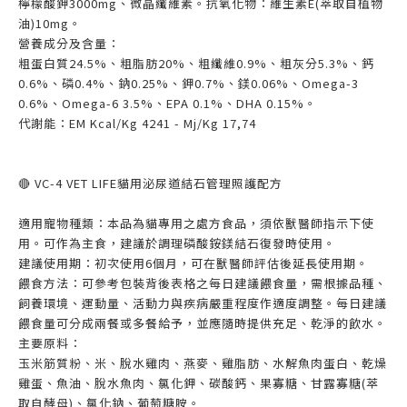
檸檬酸鉀3000mg、微晶纖維素。抗氧化物：維生素E(萃取自植物
油)10mg。
營養成分及含量：
粗蛋白質24.5%、粗脂肪20%、粗纖維0.9%、粗灰分5.3%、鈣
0.6%、磷0.4%、鈉0.25%、鉀0.7%、鎂0.06%、Omega-3
0.6%、Omega-6 3.5%、EPA 0.1%、DHA 0.15%。
代謝能：EM Kcal/Kg 4241 - Mj/Kg 17,74
🔴 VC-4 VET LIFE貓用泌尿道結石管理照護配方
適用寵物種類：本品為貓專用之處方食品，須依獸醫師指示下使
用。可作為主食，建議於調理磷酸銨鎂結石復發時使用。
建議使用期：初次使用6個月，可在獸醫師評估後延長使用期。
餵食方法：可參考包裝背後表格之每日建議餵食量，需根據品種、
飼養環境、運動量、活動力與疾病嚴重程度作適度調整。每日建議
餵食量可分成兩餐或多餐給予，並應隨時提供充足、乾淨的飲水。
主要原料：
玉米筋質粉、米、脫水雞肉、燕麥、雞脂肪、水解魚肉蛋白、乾燥
雞蛋、魚油、脫水魚肉、氯化鉀、碳酸鈣、果寡糖、甘露寡糖(萃
取自酵母)、氯化鈉、葡萄糖胺。