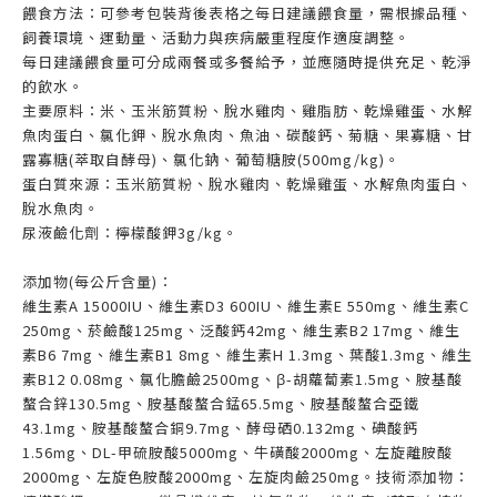
餵食方法：可參考包裝背後表格之每日建議餵食量，需根據品種、
飼養環境、運動量、活動力與疾病嚴重程度作適度調整。
每日建議餵食量可分成兩餐或多餐給予，並應隨時提供充足、乾淨
的飲水。
主要原料：米、玉米筋質粉、脫水雞肉、雞脂肪、乾燥雞蛋、水解
魚肉蛋白、氯化鉀、脫水魚肉、魚油、碳酸鈣、菊糖、果寡糖、甘
露寡糖(萃取自酵母)、氯化鈉、葡萄糖胺(500mg/kg)。
蛋白質來源：玉米筋質粉、脫水雞肉、乾燥雞蛋、水解魚肉蛋白、
脫水魚肉。
尿液鹼化劑：檸檬酸鉀3g/kg。
添加物(每公斤含量)：
維生素A 15000IU、維生素D3 600IU、維生素E 550mg、維生素C
250mg、菸鹼酸125mg、泛酸鈣42mg、維生素B2 17mg、維生
素B6 7mg、維生素B1 8mg、維生素H 1.3mg、葉酸1.3mg、維生
素B12 0.08mg、氯化膽鹼2500mg、β-胡蘿蔔素1.5mg、胺基酸
螯合鋅130.5mg、胺基酸螯合錳65.5mg、胺基酸螯合亞鐵
43.1mg、胺基酸螯合銅9.7mg、酵母硒0.132mg、碘酸鈣
1.56mg、DL-甲硫胺酸5000mg、牛磺酸2000mg、左旋離胺酸
2000mg、左旋色胺酸2000mg、左旋肉鹼250mg。技術添加物：