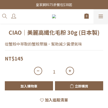
皇家飼料75折餐包$38起
皇家飼料75折餐包$38起
水魔素限時團購優惠
皇家飼料75折餐包$38起
CIAO｜美麗高纖化毛粉 30g (日本製)
從蟹殼中萃取的蟹殼聚糖，幫助減少糞便氣味
NT$145
加入購物車
立即購買
加入追蹤清單