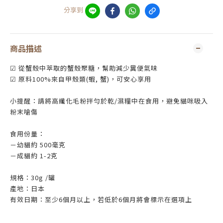
分享到
商品描述
☑ 從蟹殼中萃取的蟹殼聚糖，幫助減少糞便氣味
☑ 原料100%來自甲殼類(蝦, 蟹)，可安心享用
小提醒：請將高纖化毛粉拌勻於乾/濕糧中在食用，避免貓咪吸入
粉末嗆傷
食用份量：
－幼貓約 500毫克
－成貓約 1-2克
規格：30g /罐
產地：日本
有效日期：至少6個月以上，若低於6個月將會標示在選項上