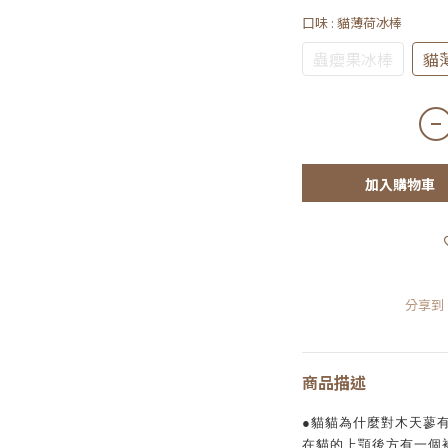
口味
: 貓薄荷冰棒
蟲癭果冰棒
貓
加入購物車
分享到
商品描述
●貓貓為什麼對木天蓼有
在貓的上顎後方有一個