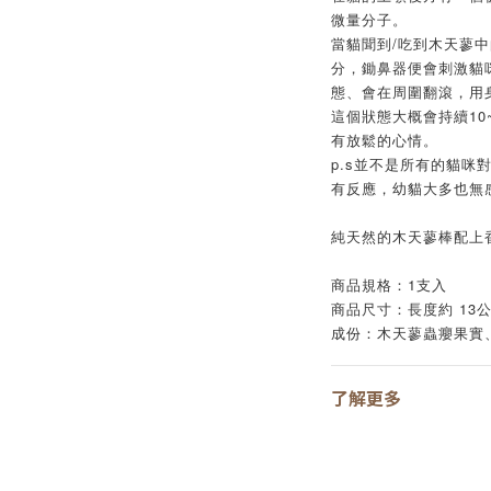
微量分子。
當貓聞到/吃到木天蓼
分，鋤鼻器便會刺激貓
態、會在周圍翻滾，用
這個狀態大概會持續10
有放鬆的心情。
p.s並不是所有的貓咪
有反應，幼貓大多也無
純天然的木天蓼棒配上
商品規格：1支入
商品尺寸：長度約 13
成份：木天蓼蟲癭果實
了解更多