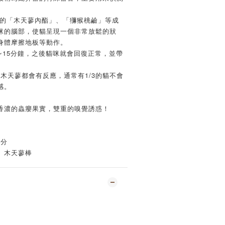
中的「木天蓼內酯」、「獼猴桃鹼」等成
咪的腦部，使貓呈現一個非常放鬆的狀
身體摩擦地板等動作。
~15分鐘，之後貓咪就會回復正常，並帶
對木天蓼都會有反應，通常有1/3的貓不會
感。
香濃的蟲癭果實，雙重的嗅覺誘惑！
公分
、木天蓼棒