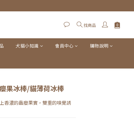
找商品
品
犬貓小知識
會員中心
購物說明
立即購買
蟲癭果冰棒/貓薄荷冰棒
上香濃的蟲癭果實，雙重的嗅覺誘