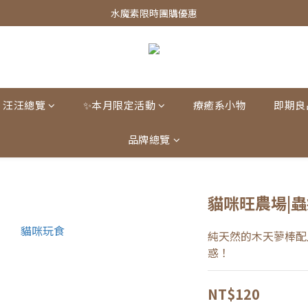
皇家飼料75折餐包$38起
水魔素限時團購優惠
皇家飼料75折餐包$38起
汪汪總覽
✨本月限定活動
療癒系小物
即期良
品牌總覽
貓咪旺農場|
純天然的木天蓼棒配
惑！
NT$120