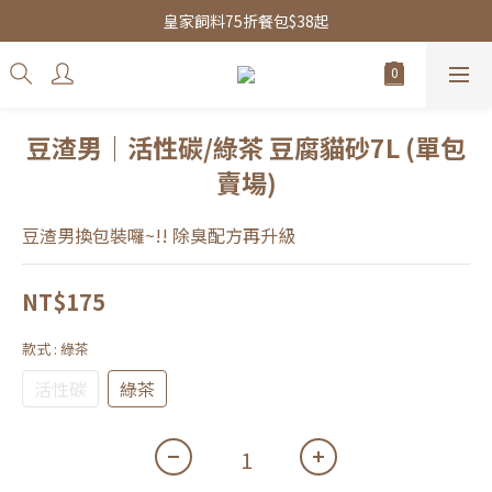
皇家飼料75折餐包$38起
皇家飼料75折餐包$38起
水魔素限時團購優惠
皇家飼料75折餐包$38起
豆渣男｜活性碳/綠茶 豆腐貓砂7L (單包
賣場)
豆渣男換包裝囉~!! 除臭配方再升級
NT$175
款式
: 綠茶
活性碳
綠茶