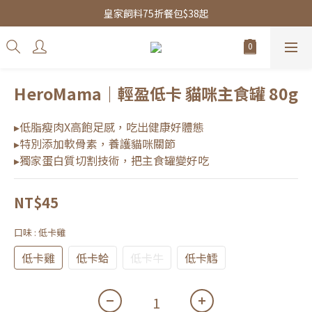
皇家飼料75折餐包$38起
皇家飼料75折餐包$38起
水魔素限時團購優惠
皇家飼料75折餐包$38起
HeroMama｜輕盈低卡 貓咪主食罐 80g
▸低脂瘦肉X高飽足感，吃出健康好體態
▸特別添加軟骨素，養護貓咪關節
▸獨家蛋白質切割技術，把主食罐變好吃
NT$45
口味
: 低卡雞
低卡雞
低卡蛤
低卡牛
低卡鱈