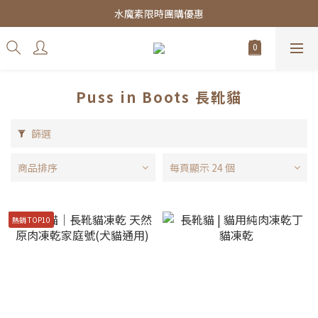
皇家飼料75折餐包$38起
水魔素限時團購優惠
皇家飼料75折餐包$38起
Puss in Boots 長靴貓
篩選
商品排序
每頁顯示 24 個
熱銷 TOP10