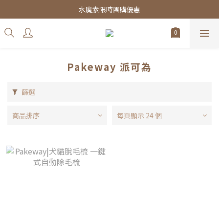
皇家飼料75折餐包$38起
水魔素限時團購優惠
皇家飼料75折餐包$38起
Pakeway 派可為
篩選
商品排序
每頁顯示 24 個