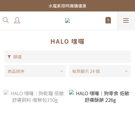
皇家飼料75折餐包$38起
水魔素限時團購優惠
皇家飼料75折餐包$38起
HALO 嘿囉
篩選
商品排序
每頁顯示 24 個