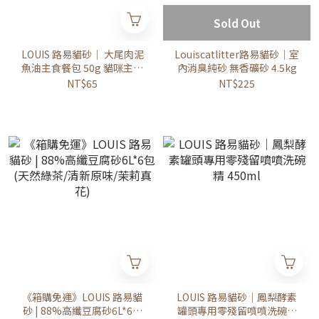
Sold Out
LOUIS 路易貓砂｜ 大尾肉泥
Louiscatlitter路易貓砂｜室
魚油主食餐包 50g 貓咪主食
內消臭純砂 無香礦砂 4.5kg
餐包
NT$65
NT$225
《箱購免運》LOUIS 路易貓
LOUIS 路易貓砂｜鳳梨酵素
砂 | 88%高纖豆腐砂6L*6包
罐頭專用零殘留噴噴洗碗精