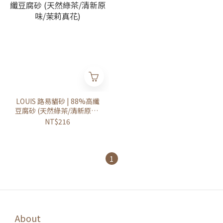
LOUIS 路易貓砂 | 88%高纖
豆腐砂 (天然綠茶/清新原味/
茉莉真花)
NT$216
1
About