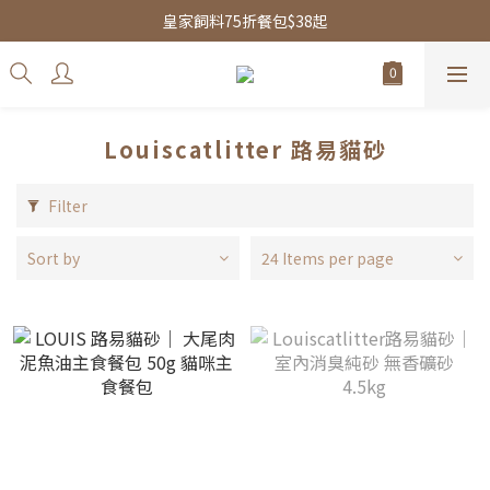
皇家飼料75折餐包$38起
皇家飼料75折餐包$38起
水魔素限時團購優惠
皇家飼料75折餐包$38起
Louiscatlitter 路易貓砂
Filter
Sort by
24 Items per page