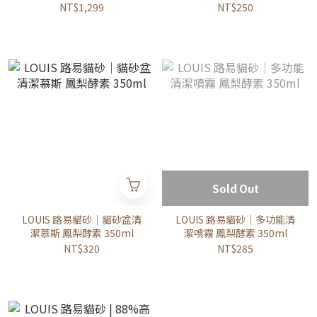
(天然綠茶/清新原味/茉莉真
450ml
NT$1,299
NT$250
花)
Sold Out
LOUIS 路易貓砂｜貓砂盆清
LOUIS 路易貓砂｜多功能清
潔慕斯 鳳梨酵素 350ml
潔噴霧 鳳梨酵素 350ml
NT$320
NT$285