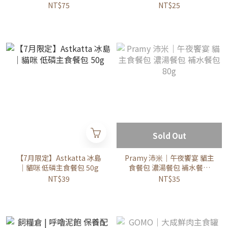
健 結紮貓餐包)
NT$75
NT$25
Sold Out
【7月限定】Astkatta 冰島
Pramy 沛米｜午夜饗宴 貓主
｜貓咪 低磷主食餐包 50g
食餐包 濃湯餐包 補水餐包
80g
NT$39
NT$35