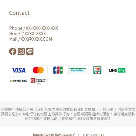
Contact
Phone / XX-XXX-XXX-XXX
Hours / XXXX-XXXX
Mail / XXX@XXXX.COM
芭娜娜毛孩良品不會以任何名義向您索取或核對任何金融帳戶、信用卡，也絕不會主
動要求您於ATM進行任何金融上的操作行為，若遇可疑電話請勿理會，如有疑慮請私
訊芭娜娜毛孩良品的LINE或撥打165反詐騙專線查證！
芭娜娜毛孩良品©Banana’s Pet Supplies