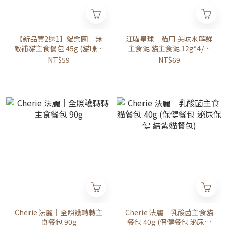
【新品買2送1】貓樂園｜無
汪喵星球｜貓用 美味水解鮮
敵補貓主食餐包 45g (貓咪主
主食泥 貓主食泥 12g*4/袋
食餐包)
(貓咪肉泥)
NT$59
NT$69
Cherie 法麗｜全照護轉轉主
Cherie 法麗｜乳酸菌主食貓
食餐包 90g
餐包 40g (保健餐包 泌尿保