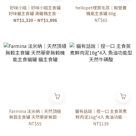
好味小姐｜好味小姐主食罐
hellopet哩賀毛孩｜輕營養
好味貓主食罐 滴雞精主食罐/
機能主食罐 80g
鮮食主食罐/幼母貓主食罐
NT$1,320 ~ NT$1,896
NT$65
24罐
Farmina 法米納｜天然頂級
貓有話說｜捏一口 主食蒸煮
無穀主食罐 天然藜麥無穀機
鮮肉泥16g*4入 魚油功能型
能主食貓罐 貓主食罐
天然牛磺酸
NT$55
NT$139