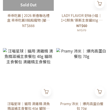
Sold Out
乖乖吃飯 | 2026 新春聯名禮
LADY FLAVOR 好味小姐｜
盒 乖乖吃飯X點點寵物 (貓咪
1+1鮮魚⁺慕斯主食罐80g 貓
年菜 寵物年菜)
咪主食罐 好味小姐主食罐
NT$888
NT$60
NT$79
汪喵星球｜貓用 滴雞精 滴魚
Pramy 沛米｜ 爆肉高蛋白餐
精滋補主食餐包 40g 貓咪主
包 70g