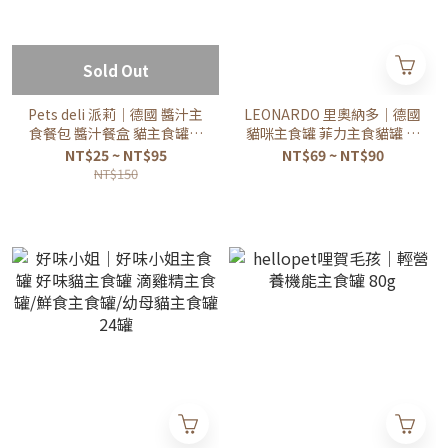
Sold Out
Pets deli 派莉｜德國 醬汁主
LEONARDO 里奧納多｜德國
食餐包 醬汁餐盒 貓主食罐⚠️
貓咪主食罐 菲力主食貓罐 貓
效期詳見說明⚠️
薄荷主食罐 貓主食餐包 精燉
NT$25 ~ NT$95
NT$69 ~ NT$90
鮮肉成貓主食罐
NT$150