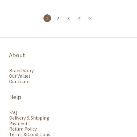
1
2
3
4
About
Brand Story
Our Values
Our Team
Help
FAQ
Delivery & Shipping
Payment
Return Policy
Terms & Conditions