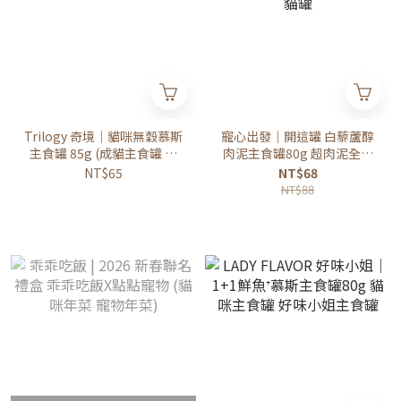
Trilogy 奇境｜貓咪無穀慕斯
寵心出發｜開這罐 白藜蘆醇
主食罐 85g (成貓主食罐 幼
肉泥主食罐80g 超肉泥全方
貓主食罐 貓主食罐 貓罐頭)
位機能主食罐 貓主食罐 全齡
NT$65
NT$68
貓罐
NT$88