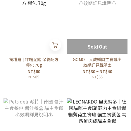
Sold Out
飼糧倉 | 呼嚕泥飽 保養配方
GOMO｜大成鮮肉主食罐⚠️
餐包 70g
效期詳見說明⚠️
NT$60
NT$30 ~ NT$40
NT$85
NT$65