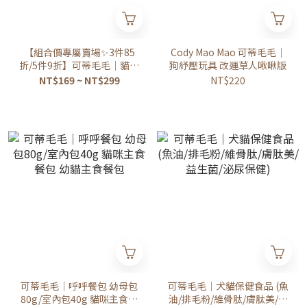
【組合價專屬賣場✨3件85
Cody Mao Mao 可蒂毛毛｜
折/5件9折】可蒂毛毛｜貓草
狗紓壓玩具 改運草人啾啾版
包/拉查花聯名款/狗狗啾啾
NT$169 ~ NT$299
NT$220
版改運草人
可蒂毛毛｜呼呼餐包 幼母包
可蒂毛毛｜犬貓保健食品 (魚
80g/室內包40g 貓咪主食餐
油/排毛粉/維骨肽/膚肽美/益