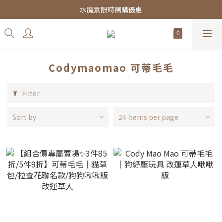
皇家飼料75折餐包$38起
水魔素限時團購優惠
皇家飼料75折餐包$38起
Codymaomao 可蒂毛毛
Filter
Sort by
24 Items per page