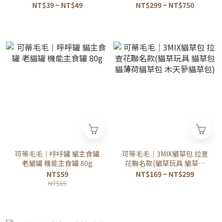
包 幼貓主食餐包
生菌/泌尿保健)
NT$39 ~ NT$49
NT$299 ~ NT$750
可蒂毛毛｜呼呼罐 貓主食罐
可蒂毛毛｜3MIX貓草包 拉查
老貓罐 機能主食罐 80g
花聯名款(貓草玩具 貓草包
貓薄荷貓草包 木天蓼貓草包)
NT$59
NT$169 ~ NT$299
NT$65