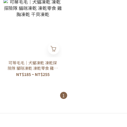
可蒂毛毛｜犬貓凍乾 凍乾探
險隊 貓咪凍乾 凍乾零食 雞胸
凍乾 干貝凍乾
NT$185 ~ NT$255
1