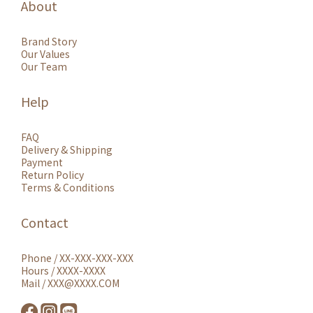
About
Brand Story
Our Values
Our Team
Help
FAQ
Delivery & Shipping
Payment
Return Policy
Terms & Conditions
Contact
Phone / XX-XXX-XXX-XXX
Hours / XXXX-XXXX
Mail / XXX@XXXX.COM