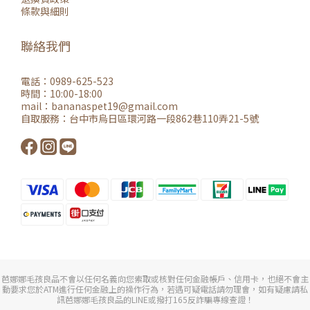
條款與細則
聯絡我們
電話：0989-625-523
時間：10:00-18:00
mail：
bananaspet19@gmail.co
m
自取服務：
台中市烏日區環河路一段862巷110弄21-5號
芭娜娜毛孩良品不會以任何名義向您索取或核對任何金融帳戶、信用卡，也絕不會主
動要求您於ATM進行任何金融上的操作行為，若遇可疑電話請勿理會，如有疑慮請私
訊芭娜娜毛孩良品的LINE或撥打165反詐騙專線查證！