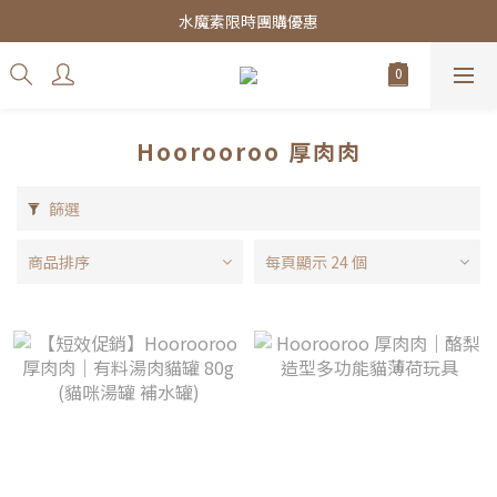
皇家飼料75折餐包$38起
水魔素限時團購優惠
皇家飼料75折餐包$38起
Hoorooroo 厚肉肉
篩選
商品排序
每頁顯示 24 個