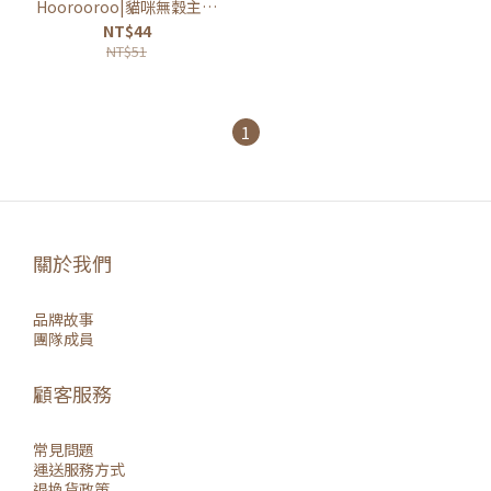
Hoorooroo|貓咪無穀主食
罐 80g
NT$44
NT$51
1
關於我們
品牌故事
團隊成員
顧客服務
常見問題
運送服務方式
退換貨政策